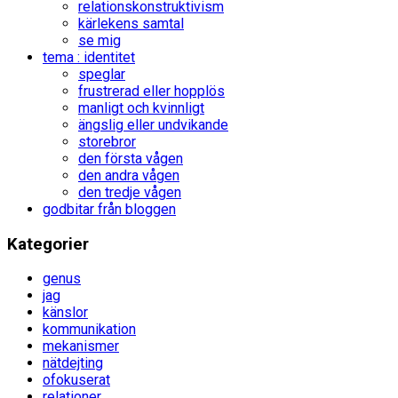
relationskonstruktivism
kärlekens samtal
se mig
tema : identitet
speglar
frustrerad eller hopplös
manligt och kvinnligt
ängslig eller undvikande
storebror
den första vågen
den andra vågen
den tredje vågen
godbitar från bloggen
Kategorier
genus
jag
känslor
kommunikation
mekanismer
nätdejting
ofokuserat
relationer