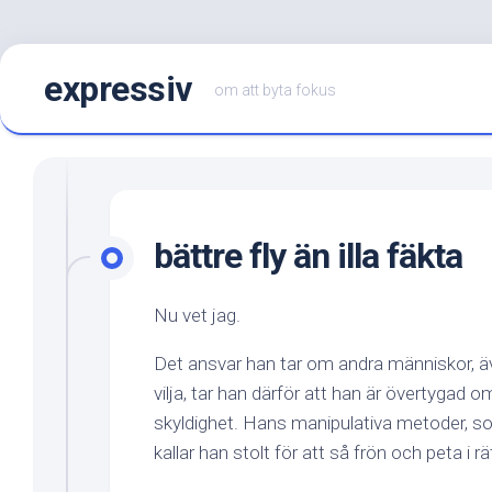
Hoppa
expressiv
till
om att byta fokus
innehåll
bättre fly än illa fäkta
Nu vet jag.
Det ansvar han tar om andra människor, 
vilja, tar han därför att han är övertygad o
skyldighet. Hans manipulativa metoder, som
kallar han stolt för att så frön och peta i rät