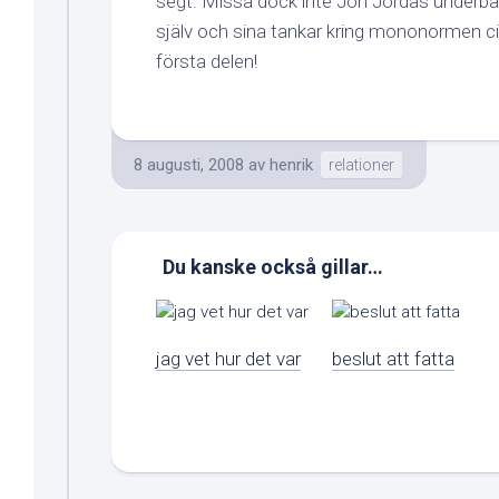
segt. Missa dock inte Jon Jordås underbar
själv och sina tankar kring mononormen cir
första delen!
8 augusti, 2008
av
henrik
relationer
Du kanske också gillar…
jag vet hur det var
beslut att fatta