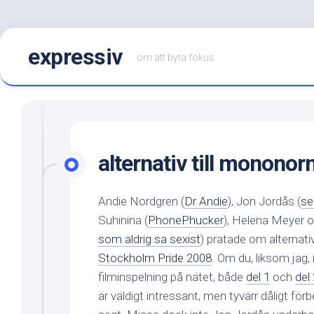
Hoppa
expressiv
till
om att byta fokus
innehåll
alternativ till monono
Andie Nordgren (
Dr Andie
), Jon Jordås (
se
Suhinina (
PhonePhucker
), Helena Meyer 
som aldrig sa sexist
) pratade om alternat
Stockholm Pride 2008
. Om du, liksom jag, 
filminspelning på nätet, både
del 1
och
del
är väldigt intressant, men tyvärr dåligt förb