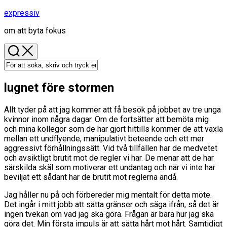
Hoppa
expressiv
till
om att byta fokus
innehåll
lugnet före stormen
Allt tyder på att jag kommer att få besök på jobbet av tre unga
kvinnor inom några dagar. Om de fortsätter att bemöta mig
och mina kollegor som de har gjort hittills kommer de att växla
mellan ett undflyende, manipulativt beteende och ett mer
aggressivt förhållningssätt. Vid två tillfällen har de medvetet
och avsiktligt brutit mot de regler vi har. De menar att de har
särskilda skäl som motiverar ett undantag och när vi inte har
beviljat ett sådant har de brutit mot reglerna ändå.
Jag håller nu på och förbereder mig mentalt för detta möte.
Det ingår i mitt jobb att sätta gränser och säga ifrån, så det är
ingen tvekan om vad jag ska göra. Frågan är bara hur jag ska
göra det. Min första impuls är att sätta hårt mot hårt. Samtidigt