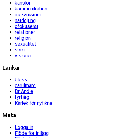
känslor
kommunikation
mekanismer
nätdejting
ofokuserat
relationer
religion
sexualitet
sorg
visioner
Länkar
bless
carulmare
Dr Andie
fyrfärg
Kärlek för nyfikna
Meta
Logga in
Flöde för inlägg