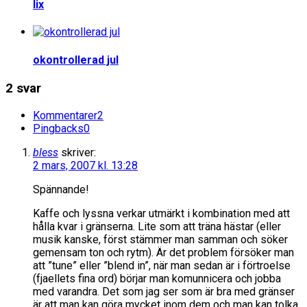
lix
okontrollerad jul
2 svar
Kommentarer
2
Pingbacks
0
bless
skriver:
2 mars, 2007 kl. 13:28
Spännande!
Kaffe och lyssna verkar utmärkt i kombination med att
hålla kvar i gränserna. Lite som att träna hästar (eller
musik kanske, först stämmer man samman och söker
gemensam ton och rytm). Är det problem försöker man
att ”tune” eller ”blend in”, när man sedan är i förtroelse
(fjaellets fina ord) börjar man komunnicera och jobba
med varandra. Det som jag ser som är bra med gränser
är att man kan göra mycket inom dem och man kan tolka