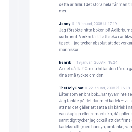
detta är finlir. I det stora hela får man
mer.
Jenny
19 januari, 2008 kl. 17:19
Jag försökte hitta boken på Adlibris, m
sortiment. Verkar bli till att söka i anti
tipset – jag tycker absolut att det verk
människor!
henrik
19 januari, 2008 kl. 18:24
Är det så illa? Om du hittar den får du 
dina små tyckte om den.
TheHolyGoat
22 januari, 2008 kl. 16:18
Låter som en bra bok…har tyvärr inte se
Jag tänkte på det där med kärlek – visst 
att när det gäller att satsa sin kärlek i n
vänskapliga eller romantiska, då gäller d
samtidigt tycker jag också att det finns 
kärleksfullt (med hänsyn, omtanke, vän