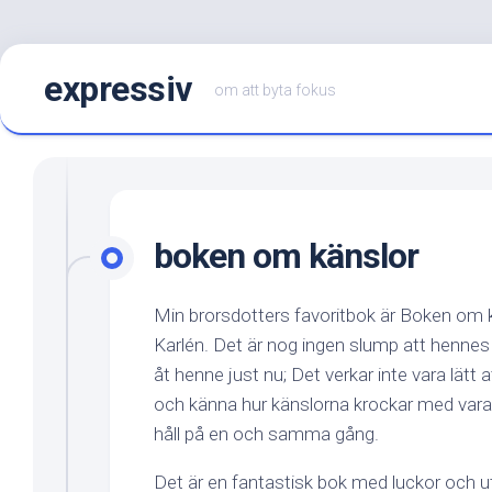
Hoppa
expressiv
till
om att byta fokus
innehåll
boken om känslor
Min brorsdotters favoritbok är Boken om 
Karlén. Det är nog ingen slump att hennes 
åt henne just nu; Det verkar inte vara lätt 
och känna hur känslorna krockar med varand
håll på en och samma gång.
Det är en fantastisk bok med luckor och 