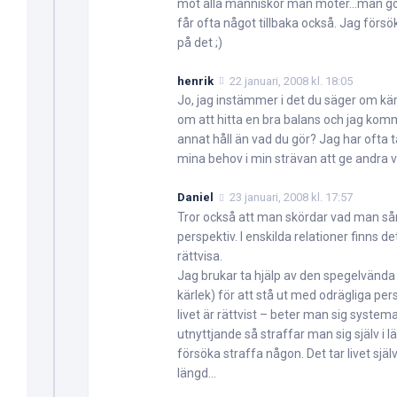
mot alla människor man möter…man gör 
får ofta något tillbaka också. Jag förs
på det ;)
henrik
22 januari, 2008 kl. 18:05
Jo, jag instämmer i det du säger om kä
om att hitta en bra balans och jag komm
annat håll än vad du gör? Jag har ofta t
mina behov i min strävan att ge andra 
Daniel
23 januari, 2008 kl. 17:57
Tror också att man skördar vad man sår; 
perspektiv. I enskilda relationer finns 
rättvisa.
Jag brukar ta hjälp av den spegelvänd
kärlek) för att stå ut med odrägliga per
livet är rättvist – beter man sig systemat
utnyttjande så straffar man sig själv i 
försöka straffa någon. Det tar livet själ
längd…