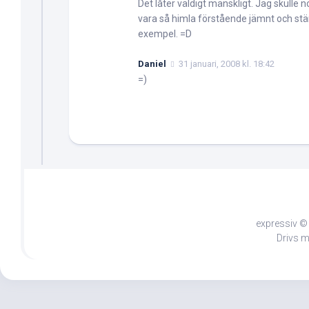
Det låter väldigt mänskligt. Jag skulle 
vara så himla förstående jämnt och ständ
exempel. =D
Daniel
31 januari, 2008 kl. 18:42
=)
expressiv © 
Drivs 