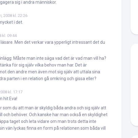
ngagera sig i andra människor.
i, 2008 kl. 22:26
mycket i det.
 kl. 09:44
 läsare. Men det verkar vara ypperligt intressant det du
nlägg: Måste man inte säga vad det är vad man vill ha?
 tänka för sig själv vilka behov man har. Det är
mot den andre men även mot sig själv att uttala sina
ra parten i en relation gå omkring och gissa eller?
008 kl. 17:17
 hit Eva!
 som du att man är skyldig båda andra och sig själv att
ill och behöver. Och kanske har man också en skyldighet
släppa taget och leta vidare om man trots detta inte
n vän lyckas finna en form på relationen som båda vill