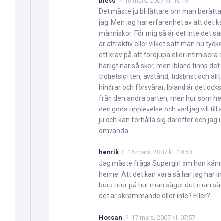
bless
16 mars, 2007 kl. 10:19
Det måste ju bli lättare om man berätt
jag. Men jag har erfarenhet av att det 
människor. För mig så är det inte det 
är attraktiv eller vilket sätt man nu t
ett krav på att fördjupa eller intimisera 
härligt när så sker, men ibland finns de
trohetslöften, avstånd, tidsbrist och al
hindrar och försvårar. Ibland är det oc
från den andra parten, men hur som hels
den goda upplevelse och vad jag vill til
ju och kan förhålla sig därefter och jag
omvända.
henrik
16 mars, 2007 kl. 18:50
Jag måste fråga Supergirl om hon känn
henne. Att det kan vara så har jag har i
bero mer på hur man säger det man s
det är skrämmande eller inte? Eller?
Hossan
17 mars, 2007 kl. 07:57