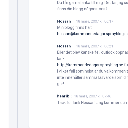
Du får gärna länka till mig. Det tar ja
finns din blogg någonstans?
Hossan
18 mars, 2007 kl. 06:17
Min blogg finns här:
hossan@kommandedagar.sprayblog.s
Hossan
18 mars, 2007 kl. 06:21
Eller det blev kanske fel, outlook öppn
länk….
http://kommandedagar.sprayblog.se
fu
I vilket fall som helst är du välkommen 
inte innehåller samma läsvärde som din
gör!
henrik
18 mars, 2007 kl. 07:46
Tack för länk Hossan! Jag kommer och 