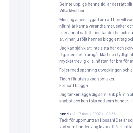
Ge inte upp, ge henne tid, är det rätt blir 
Vilka klyschor!!
Men jag är övertygad om att hon vill var
när ni lär känna varandra mer, saker och
eller annat sätt. Ibland tar det tid och 
är, vi har ju följt hennes blogg ett tag o
Jag kan självklart inte sitta här och sk
dig, men det framgår klart och tydligt a
mycket trevlig kille, nästan för bra för a
Följer med spänning utvecklingen och e
Tiden får utvisa vad som sker.
Fortsätt blogga.
Jag tänker lägga dig som länk på min blo
snabbt och kan följa vad som händer. H
henrik
17 mars, 2007 kl. 08:56
Tack för uppmuntran Hossan! Det är som
vad som händer. Jag lovar att fortsätta 