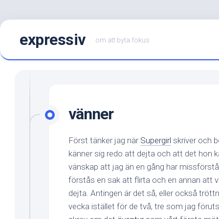
Hoppa
expressiv
till
om att byta fokus
innehåll
vänner
Först tänker jag när
Supergirl
skriver och b
känner sig redo att dejta och att det hon k
vänskap att jag än en gång har missförståt
förstås en sak att flirta och en annan att v
dejta. Antingen är det så, eller också tröt
vecka istället för de två, tre som jag förut