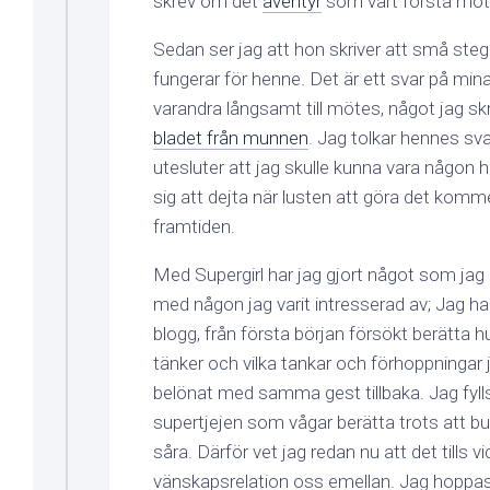
skrev om det
äventyr
som vårt första möte i
Sedan ser jag att hon skriver att små ste
fungerar för henne. Det är ett svar på min
varandra långsamt till mötes, något jag sk
bladet från munnen
. Jag tolkar hennes sv
utesluter att jag skulle kunna vara någon 
sig att dejta när lusten att göra det komm
framtiden.
Med Supergirl har jag gjort något som jag a
med någon jag varit intresserad av; Jag har
blogg, från första början försökt berätta h
tänker och vilka tankar och förhoppningar j
belönat med samma gest tillbaka. Jag fylls
supertjejen som vågar berätta trots att bu
såra. Därför vet jag redan nu att det tills vi
vänskapsrelation oss emellan. Jag hoppas