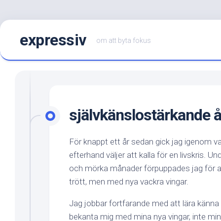
Hoppa
expressiv
till
om att byta fokus
innehåll
självkänslostärkande 
För knappt ett år sedan gick jag igenom vad
efterhand väljer att kalla för en livskris. 
och mörka månader förpuppades jag för a
trött, men med nya vackra vingar.
Jag jobbar fortfarande med att lära känna 
bekanta mig med mina nya vingar, inte mi