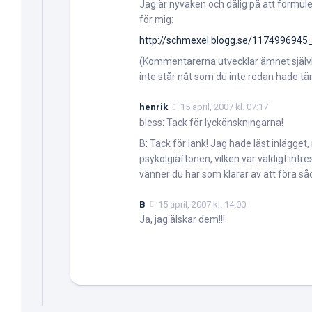
Jag är nyvaken och dålig på att formuler
för mig:
http://schmexel.blogg.se/1174996945
(Kommentarerna utvecklar ämnet självkä
inte står nåt som du inte redan hade tän
henrik
15 april, 2007 kl. 07:17
bless: Tack för lyckönskningarna!
B: Tack för länk! Jag hade läst inlägget
psykolgiaftonen, vilken var väldigt intr
vänner du har som klarar av att föra så
B
15 april, 2007 kl. 14:00
Ja, jag älskar dem!!!