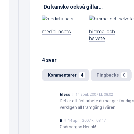
Du kanske också gillar…
medial insats
himmel och
helvete
4 svar
Kommentarer
4
Pingbacks
0
bless
14 april, 2007 kl. 08:02
Det är ett fint arbete du har gör för dig 
verkligen all framgång i våren.
B
14 april, 2007 kl. 08:47
Godmorgon Henrik!